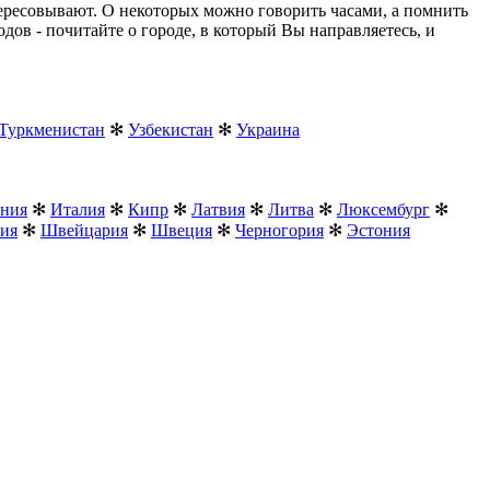
ересовывают. О некоторых можно говорить часами, а помнить
дов - почитайте о городе, в который Вы направляетесь, и
Туркменистан
✻
Узбекистан
✻
Украина
ния
✻
Италия
✻
Кипр
✻
Латвия
✻
Литва
✻
Люксембург
✻
ия
✻
Швейцария
✻
Швеция
✻
Черногория
✻
Эстония