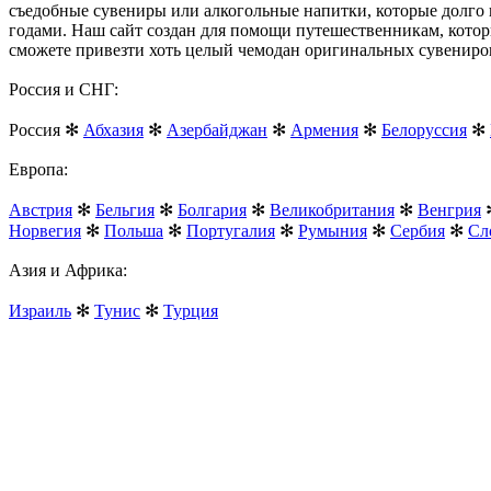
съедобные сувениры или алкогольные напитки, которые долго 
годами. Наш сайт создан для помощи путешественникам, которы
сможете привезти хоть целый чемодан оригинальных сувениро
Россия и СНГ:
Россия ✻
Абхазия
✻
Азербайджан
✻
Армения
✻
Белоруссия
✻
Европа:
Австрия
✻
Бельгия
✻
Болгария
✻
Великобритания
✻
Венгрия
Норвегия
✻
Польша
✻
Португалия
✻
Румыния
✻
Сербия
✻
Сл
Азия и Африка:
Израиль
✻
Тунис
✻
Турция