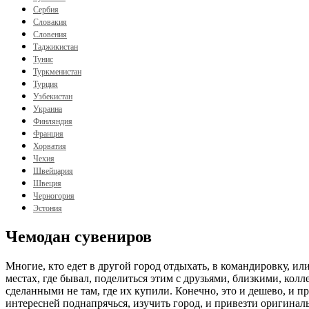
Сербия
Словакия
Словения
Таджикистан
Тунис
Туркменистан
Турция
Узбекистан
Украина
Финляндия
Франция
Хорватия
Чехия
Швейцария
Швеция
Черногория
Эстония
Чемодан сувениров
Многие, кто едет в другой город отдыхать, в командировку, ил
местах, где бывал, поделиться этим с друзьями, близкими, ко
сделанными не там, где их купили. Конечно, это и дешево, и 
интересней поднапрячься, изучить город, и привезти оригинал