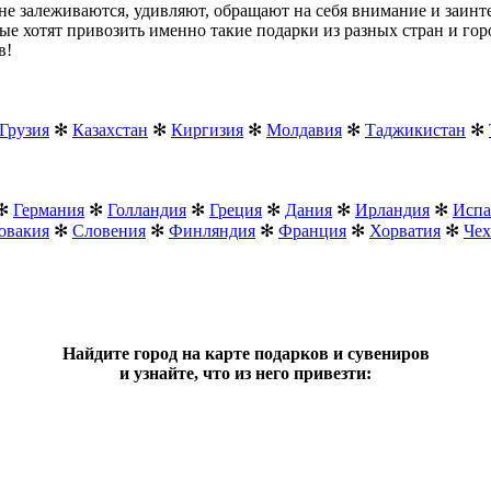
не залеживаются, удивляют, обращают на себя внимание и заинт
е хотят привозить именно такие подарки из разных стран и горо
в!
Грузия
✻
Казахстан
✻
Киргизия
✻
Молдавия
✻
Таджикистан
✻
✻
Германия
✻
Голландия
✻
Греция
✻
Дания
✻
Ирландия
✻
Испа
овакия
✻
Словения
✻
Финляндия
✻
Франция
✻
Хорватия
✻
Чех
Найдите город на карте подарков и сувениров
и узнайте, что из него привезти: