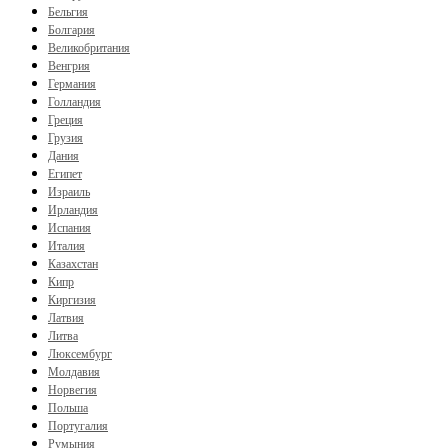
Бельгия
Болгария
Великобритания
Венгрия
Германия
Голландия
Греция
Грузия
Дания
Египет
Израиль
Ирландия
Испания
Италия
Казахстан
Кипр
Киргизия
Латвия
Литва
Люксембург
Молдавия
Норвегия
Польша
Португалия
Румыния