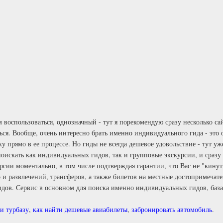
м воспользоваться, однозначный - тут я порекомендую сразу несколько с
ться. Вообще, очень интересно брать именно индивидуального гида - это
прямо в ее процессе. Но гиды не всегда дешевое удовольствие - тут уже
оискать как индивидуальных гидов, так и групповые экскурсии, и сразу
рсии моментально, в том числе подтверждая гарантии, что Вас не "кинут
о и развлечений, трансферов, а также билетов на местные достопримеча
идов. Сервис в основном для поиска именно индивидуальных гидов, база 
и турбазу
,
как найти дешевые авиабилеты
,
забронировать автомобиль
.