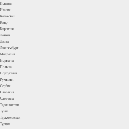
Испания
Италия
Казахстан
Кипр
Киргизия
Латвия
Литва
Люксембург
Молдавия
Норвегия
Польша
Португалия
Румыния
Сербия
Словакия
Словения
Таджикистан
Тунис
Туркменистан
Турция