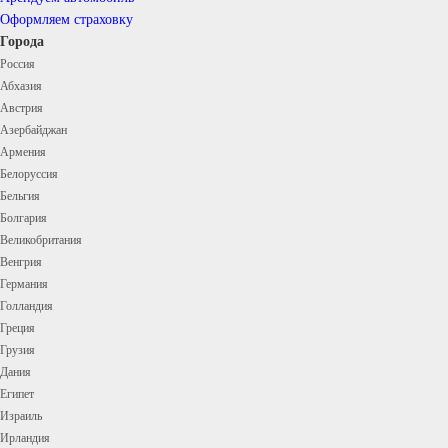
Оформляем страховку
Города
Россия
Абхазия
Австрия
Азербайджан
Армения
Белоруссия
Бельгия
Болгария
Великобритания
Венгрия
Германия
Голландия
Греция
Грузия
Дания
Египет
Израиль
Ирландия