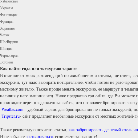
Узбекистан
Украина
Финляндия
Франция
Хорватия
Чехия
Швейцария
Швеция
Черногория
Эстония
Как найти гида или экскурсию заранее
В отличие от моих рекомендаций по авиабилетам и отелям, где ответ, че
экскурсии, тут надо выбирать потщательнее, чтобы потом не разочарова
местному жителю. Также проще менять экскурсию, ее маршрут и тематику 
наличия у него машины итд. Ниже предлагаю три сайта, где Вы можете п
происходит через предложенные сайты, что позволяет бронировать экску
Weatlas.com
- удобный сервис для бронирования не только экскурсий, н
Tripster.ru
- сайт предлагает необычные экскурсии от местных жителей-г
Также рекомендую почитать статьи,
как забронировать дешевый отель ил
И не забудьте
застраховаться
, если едете за границу!