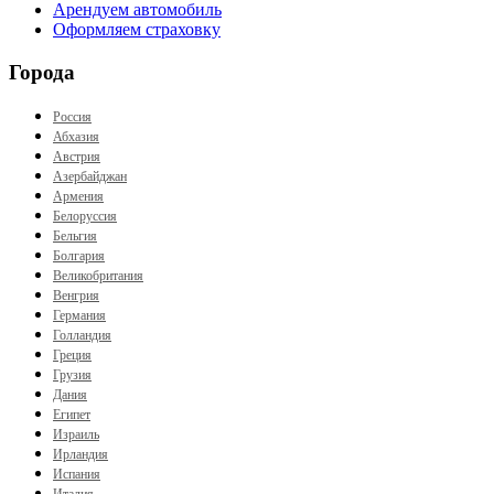
Арендуем автомобиль
Оформляем страховку
Города
Россия
Абхазия
Австрия
Азербайджан
Армения
Белоруссия
Бельгия
Болгария
Великобритания
Венгрия
Германия
Голландия
Греция
Грузия
Дания
Египет
Израиль
Ирландия
Испания
Италия