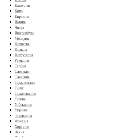
Казахстан
Кипр
Киргизия
Латвия
Литва
Люксембург
Молдавия
Норвегия
Польша
Португалия
Румыния
Сербия
Словакия
Словения
Таджикистан
Тунис
Туркменистан
Турция
Узбекистан
Украина
Финляндия
Франция
Хорватия
Чехия