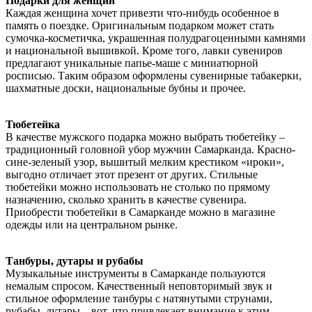
Подарки для женщин
Каждая женщина хочет привезти что-нибудь особенное в
память о поездке. Оригинальным подарком может стать
сумочка-косметичка, украшенная полудрагоценными камнями
и национальной вышивкой. Кроме того, лавки сувениров
предлагают уникальные папье-маше с миниатюрной
росписью. Таким образом оформлены сувенирные табакерки,
шахматные доски, национальные бубны и прочее.
Тюбетейка
В качестве мужского подарка можно выбрать тюбетейку –
традиционный головной убор мужчин Самарканда. Красно-
сине-зеленый узор, вышитый мелким крестиком «ироки»,
выгодно отличает этот презент от других. Стильные
тюбетейки можно использовать не столько по прямому
назначению, сколько хранить в качестве сувенира.
Приобрести тюбетейки в Самарканде можно в магазине
одежды или на центральном рынке.
Танбуры, дутары и рубабы
Музыкальные инструменты в Самарканде пользуются
немалым спросом. Качественный неповторимый звук и
стильное оформление танбуры с натянутыми струнами,
рубабы, дутары – вот, что привлекает внимание к этим