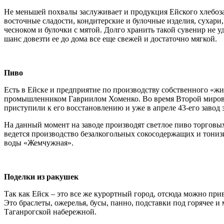
Не меньшей похвалы заслуживает и продукция Ейского хлебоз
восточные сладости, кондитерские и булочные изделия, сухари,
чесноком и булочки с мятой. Долго хранить такой сувенир не 
шанс довезти ее до дома все еще свежей и достаточно мягкой.
Пиво
Есть в Ейске и предприятие по производству собственного «жи
промышленником Гавриилом Хоменко. Во время Второй мировой 
приступили к его восстановлению и уже в апреле 43-его завод 
На данный момент на заводе производят светлое пиво торговы
ведется производство безалкогольных сокосодержащих и тони
воды «Жемчужная».
Поделки из ракушек
Так как Ейск – это все же курортный город, отсюда можно пр
Это браслеты, ожерелья, бусы, панно, подставки под горячее 
Таганрогской набережной.