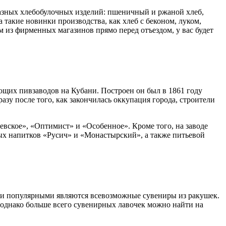
разных хлебобулочных изделий: пшеничный и ржаной хлеб,
а такие новинки производства, как хлеб с беконом, луком,
м из фирменных магазинов прямо перед отъездом, у вас будет
ющих пивзаводов на Кубани. Построен он был в 1861 году
у после того, как закончилась оккупация города, строители
евское», «Оптимист» и «Особенное». Кроме того, на заводе
ых напитков «Русич» и «Монастырский», а также питьевой
ыми популярными являются всевозможные сувениры из ракушек.
, однако больше всего сувенирных лавочек можно найти на