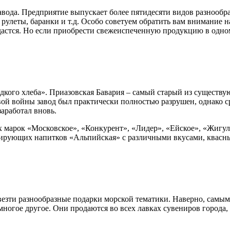
авода. Предприятие выпускает более пятидесяти видов разнооб
 рулеты, баранки и т.д. Особо советуем обратить вам внимание н
удастся. Но если приобрести свежеиспеченную продукцию в одно
дкого хлеба». Приазовская Бавария – самый старый из существу
войны завод был практически полностью разрушен, однако сраз
заработал вновь.
х марок «Московское», «Конкурент», «Лидер», «Ейское», «Жигул
зирующих напитков «Альпийская» с различными вкусами, квасн
ивезти разнообразные подарки морской тематики. Наверно, сам
и многое другое. Они продаются во всех лавках сувениров города