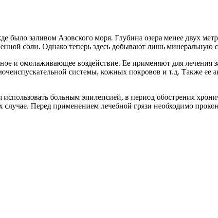
де было заливом Азовского моря. Глубина озера менее двух мет
ренной соли. Однако теперь здесь добывают лишь минеральную 
бное и омолаживающее воздействие. Ее применяют для лечения з
мочеиспускательной системы, кожных покровов и т.д. Также ее 
зя использовать больным эпилепсией, в период обострения хрон
их случае. Перед применением лечебной грязи необходимо прокон