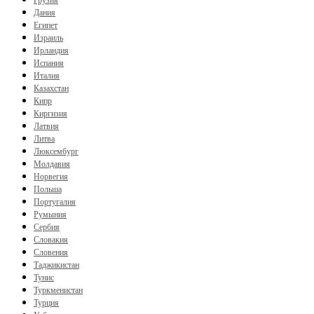
Грузия
Дания
Египет
Израиль
Ирландия
Испания
Италия
Казахстан
Кипр
Киргизия
Латвия
Литва
Люксембург
Молдавия
Норвегия
Польша
Португалия
Румыния
Сербия
Словакия
Словения
Таджикистан
Тунис
Туркменистан
Турция