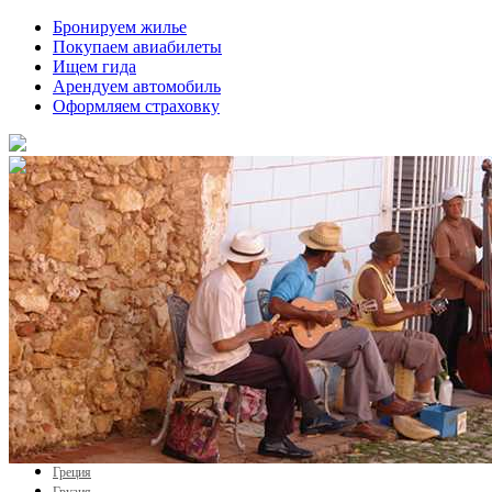
Бронируем жилье
Покупаем авиабилеты
Ищем гида
Арендуем автомобиль
Оформляем страховку
Города
Россия
Абхазия
Австрия
Азербайджан
Армения
Белоруссия
Бельгия
Болгария
Великобритания
Венгрия
Германия
Голландия
Греция