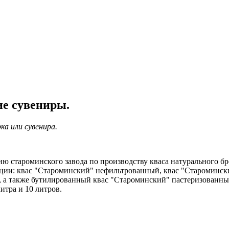
ие сувениры.
ка или сувенира.
ю староминского завода по производству кваса натурального бр
кции: квас "Староминский" нефильтрованный, квас "Староминс
, а также бутилированный квас "Староминский" пастеризованны
литра и 10 литров.