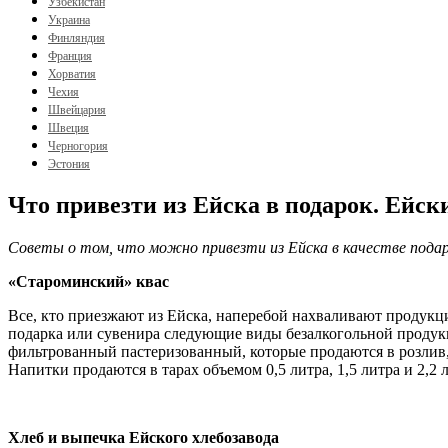
Узбекистан
Украина
Финляндия
Франция
Хорватия
Чехия
Швейцария
Швеция
Черногория
Эстония
Что привезти из Ейска в подарок. Ейск
Советы о том, что можно привезти из Ейска в качестве подар
«Староминский» квас
Все, кто приезжают из Ейска, наперебой нахваливают продукци
подарка или сувенира следующие виды безалкогольной проду
фильтрованный пастеризованный, которые продаются в розлив
Напитки продаются в тарах объемом 0,5 литра, 1,5 литра и 2,2 
Хлеб и выпечка Ейского хлебозавода