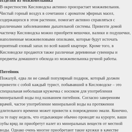
Изделия из можжевельника
В окрестностях Кисловодска активно произрастает можжевельник.
Чистый горный воздух в сочетании с ароматом эфирных масел,
содержащихся в этом растении, помогает активно справляться с
различными заболеваниями дыхательной системы. Привезти домой
частичку Кисловодска можно приобретя мешочки, валики и подушечки,
наполненные можжевеловыми опилками, которые будут источать
приятный еловый запах по всей вашей квартире. Кроме того, в
Кисловодске продаются также различные деревянные сувениры и
предметы домашнего обихода из можжевельника ручной работы.
Питейник
Пожалуй, едва ли не самый популярный подарок, который должен
привезти с собой каждый турист, побывавший в Кисловодске – это
специальная небольшая кружечка с носиком для употребления
минеральной воды под названием питейник. Согласно заверениям
врачей, частое употребление минеральной воды на протяжении
длительного времени может привести к повреждению эмали. Конечно,
за те пару недель, что отдыхающие обычно проводят на курорте, ваши
зубы вряд ли приобретут налет из минеральных веществ от местной
воды. Однако очень многие приобретают такие кружки в качестве