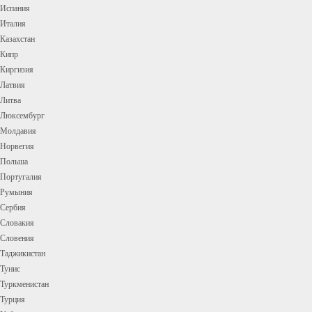
Испания
Италия
Казахстан
Кипр
Киргизия
Латвия
Литва
Люксембург
Молдавия
Норвегия
Польша
Португалия
Румыния
Сербия
Словакия
Словения
Таджикистан
Тунис
Туркменистан
Турция