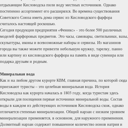
отдыхающие Кисловодска пили воду местных источников. Однако
постепенно ассортимент его расширялся. Во времена существования
Советского Союза иметь дома сервис из Кисловодского фарфора
считалось настоящей роскошью.
Сегодня продукция предприятия «Феникс» - это более 500 различных
моделей фарфоровых предметов. Это часы, самовары, светильники, вазы,
скульптуры, иконы и всевозможные наборы и сервизы. Из магазинов
города вы также можете привезти небольшую кружку, тарелку, панно
или картину из кисловодского фарфора на память в виде сувенира или
подарка друзьям и родным.
Минеральная вода
Как и на любом другом курорте КВМ, главная причина, по которой сюда
приезжают туристы – это целебная минеральная вода. История
Кисловодска как курорта началась в 1803 году, когда туристам здесь
открыли для посещения первые источники минеральной воды. Состав
воды в каждом из действующих источников Кисловодска схож, однако
отличается степенью минерализации. Общий нарзан с низким уровнем
минерализации применяется, в основном, для наружного применения.
Долмитный нарзан содержит повышенное количество ионов натрия и