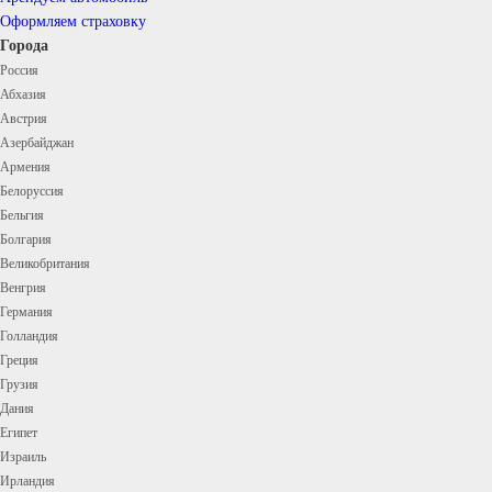
Оформляем страховку
Города
Россия
Абхазия
Австрия
Азербайджан
Армения
Белоруссия
Бельгия
Болгария
Великобритания
Венгрия
Германия
Голландия
Греция
Грузия
Дания
Египет
Израиль
Ирландия