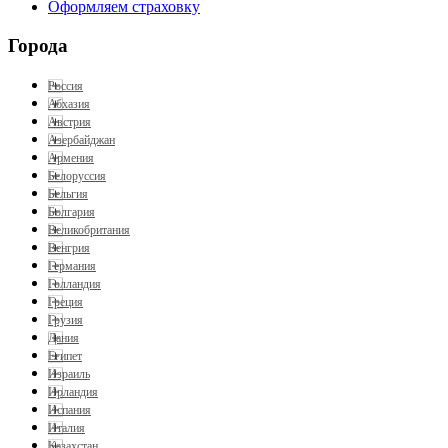
Оформляем страховку
Города
Россия
Абхазия
Австрия
Азербайджан
Армения
Белоруссия
Бельгия
Болгария
Великобритания
Венгрия
Германия
Голландия
Греция
Грузия
Дания
Египет
Израиль
Ирландия
Испания
Италия
Казахстан