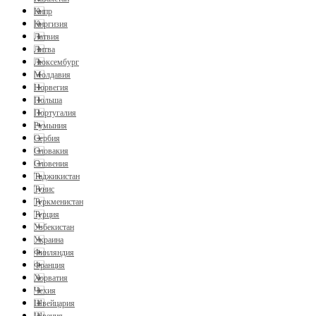
Кипр
Киргизия
Латвия
Литва
Люксембург
Молдавия
Норвегия
Польша
Португалия
Румыния
Сербия
Словакия
Словения
Таджикистан
Тунис
Туркменистан
Турция
Узбекистан
Украина
Финляндия
Франция
Хорватия
Чехия
Швейцария
Швеция