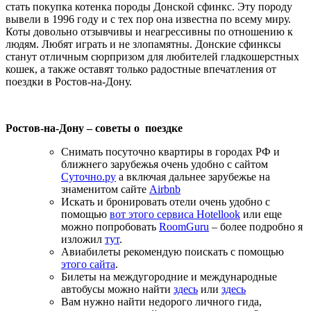
стать покупка котенка породы Донской сфинкс. Эту породу
вывели в 1996 году и с тех пор она известна по всему миру.
Коты довольно отзывчивы и неагрессивны по отношению к
людям. Любят играть и не злопамятны. Донские сфинксы
станут отличным сюрпризом для любителей гладкошерстных
кошек, а также оставят только радостные впечатления от
поездки в Ростов-на-Дону.
Ростов-на-Дону – советы о поездке
Снимать посуточно квартиры в городах РФ и
ближнего зарубежья очень удобно с сайтом
Суточно.ру
а включая дальнее зарубежье на
знаменитом сайте
Airbnb
Искать и бронировать отели очень удобно с
помощью
вот этого сервиса Hotellook
или еще
можно попробовать
RoomGuru
– более подробно я
изложил
тут
.
Авиабилеты рекомендую поискать с помощью
этого сайта
.
Билеты на междугородние и международные
автобусы можно найти
здесь
или
здесь
Вам нужно найти недорого личного гида,