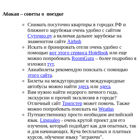
Абакан – советы о поездке
Снимать посуточно квартиры в городах РФ и
ближнего зарубежья очень удобно с сайтом
Суточно.ру
а включая дальнее зарубежье на
знаменитом сайте
Airbnb
Искать и бронировать отели очень удобно с
помощью
вот этого сервиса Hotellook
или еще
можно попробовать
RoomGuru
– более подробно я
изложил
тут
.
Авиабилеты рекомендую поискать с помощью
этого сайта
.
Билеты на междугородние и международные
автобусы можно найти
здесь
или
здесь
Вам нужно найти недорого личного гида,
экскурсии и прочий эксклюзив в городе?
Отличный сайт
Трипстер
может помочь. Также
можно попробовать поискать на
Weatlas
Путешественнику просто необходим английский
язык.
Lingualeo
- очень крутой проект для его
изучения, который подойдет как для опытных, так
и для начинающих. Куча бесплатных и платных
курсов, обучение языку "играючи".