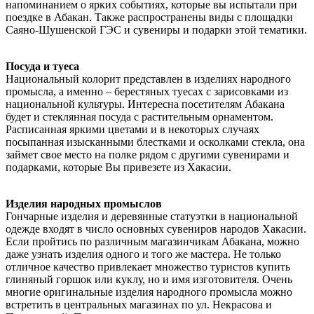
напоминанием о ярких событиях, которые вы испытали при
поездке в Абакан. Также распространены виды с площадки
Саяно-Шушенской ГЭС и сувениры и подарки этой тематики.
Посуда и туеса
Национальный колорит представлен в изделиях народного
промысла, а именно – берестяных туесах с зарисовками из
национальной культуры. Интересна посетителям Абакана
будет и стеклянная посуда с растительным орнаментом.
Расписанная яркими цветами и в некоторых случаях
посыпанная изысканными блестками и осколками стекла, она
займет свое место на полке рядом с другими сувенирами и
подарками, которые Вы привезете из Хакасии.
Изделия народных промыслов
Гончарные изделия и деревянные статуэтки в национальной
одежде входят в число основных сувениров народов Хакасии.
Если пройтись по различным магазинчикам Абакана, можно
даже узнать изделия одного и того же мастера. Не только
отличное качество привлекает множество туристов купить
глиняный горшок или куклу, но и имя изготовителя. Очень
многие оригинальные изделия народного промысла можно
встретить в центральных магазинах по ул. Некрасова и