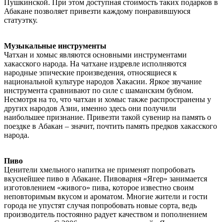
Пушкинской. При этом доступная стоимость таких подарков в
Абакане позволяет привезти каждому понравившуюся
статуэтку.
Музыкальные инструменты
Чатхан и хомыс являются основными инструментами
хакасского народа. На чатхане издревле исполняются
народные эпические произведения, относящиеся к
национальной культуре народов Хакасии. Яркое звучание
инструмента сравнивают по силе с шаманским бубном.
Несмотря на то, что чатхан и хомыс также распространены у
других народов Азии, именно здесь они получили
наибольшее признание. Привезти такой сувенир на память о
поездке в Абакан – значит, почтить память предков хакасского
народа.
Пиво
Ценители хмельного напитка не применят попробовать
вкуснейшее пиво в Абакане. Пивоварня «Ягер» занимается
изготовлением «живого» пива, которое известно своим
неповторимым вкусом и ароматом. Многие жители и гости
города не упустят случая попробовать новые сорта, ведь
производитель постоянно радует качеством и пополнением