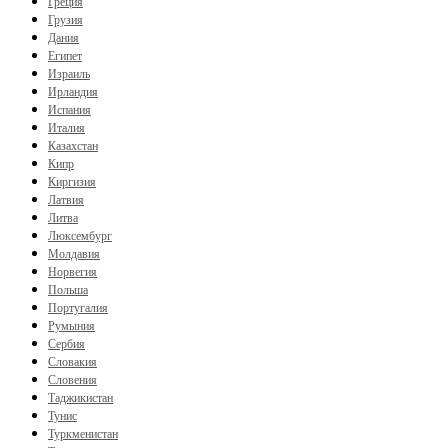
Греция
Грузия
Дания
Египет
Израиль
Ирландия
Испания
Италия
Казахстан
Кипр
Киргизия
Латвия
Литва
Люксембург
Молдавия
Норвегия
Польша
Португалия
Румыния
Сербия
Словакия
Словения
Таджикистан
Тунис
Туркменистан