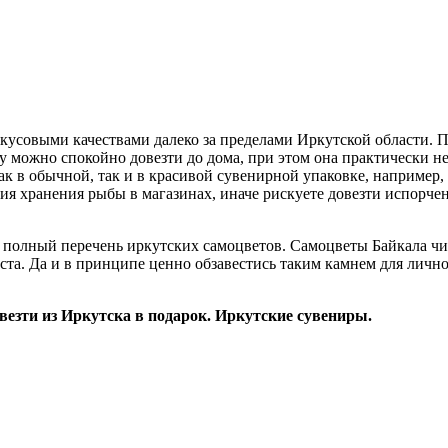
усовыми качествами далеко за пределами Иркутской области. Пр
у можно спокойно довезти до дома, при этом она практически не
ак в обычной, так и в красивой сувенирной упаковке, например,
ия хранения рыбы в магазинах, иначе рискуете довезти испорче
о не полный перечень иркутских самоцветов. Самоцветы Байкала 
аста. Да и в принципе ценно обзавестись таким камнем для личн