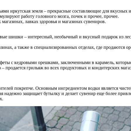
ньями иркутская земля – прекрасные составляющие для вкусных 
улируют работу головного мозга, почек и прочее, прочее.
магазинах, лавках здоровья и магазинах сувениров.
овые шишки – интересный, необычный и вкусный подарок из ле
нах, а также в специализированных отделах, где продаются ор
феты с кедровыми орешками, заключенными в карамель, которые
 – продается грильяж во всех продуктовых и кондитерских мага
ителей покрепче. Основным ингредиентом водки является чистей
ая надежно защищает бутылку и делает сувенир еще более привл
х.