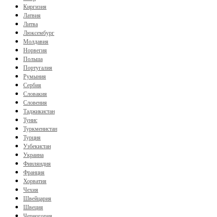
Киргизия
Латвия
Литва
Люксембург
Молдавия
Норвегия
Польша
Португалия
Румыния
Сербия
Словакия
Словения
Таджикистан
Тунис
Туркменистан
Турция
Узбекистан
Украина
Финляндия
Франция
Хорватия
Чехия
Швейцария
Швеция
Черногория