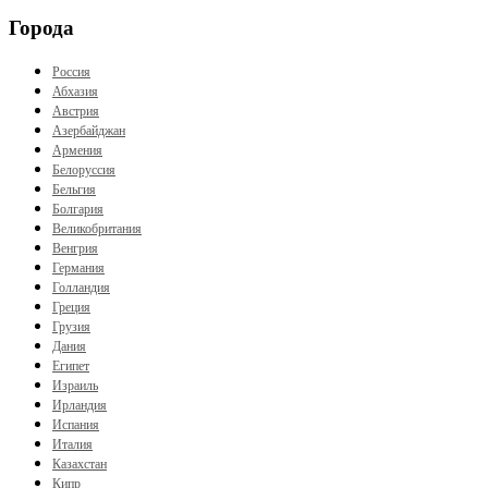
Города
Россия
Абхазия
Австрия
Азербайджан
Армения
Белоруссия
Бельгия
Болгария
Великобритания
Венгрия
Германия
Голландия
Греция
Грузия
Дания
Египет
Израиль
Ирландия
Испания
Италия
Казахстан
Кипр