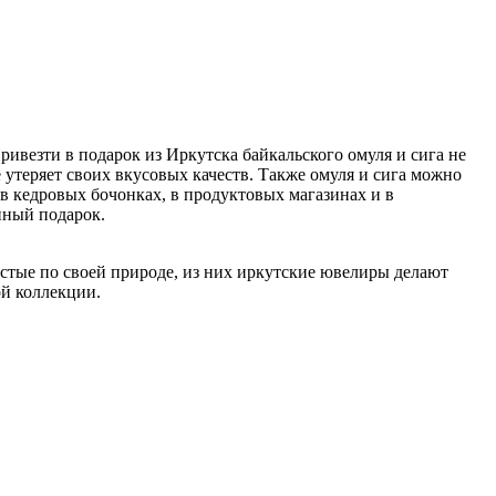
ивезти в подарок из Иркутска байкальского омуля и сига не
 утеряет своих вкусовых качеств. Также омуля и сига можно
 в кедровых бочонках, в продуктовых магазинах и в
нный подарок.
чистые по своей природе, из них иркутские ювелиры делают
ой коллекции.