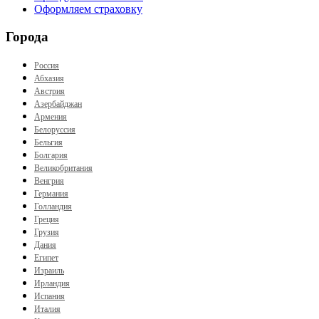
Оформляем страховку
Города
Россия
Абхазия
Австрия
Азербайджан
Армения
Белоруссия
Бельгия
Болгария
Великобритания
Венгрия
Германия
Голландия
Греция
Грузия
Дания
Египет
Израиль
Ирландия
Испания
Италия