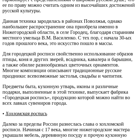
ее по праву можно считать одним из высочайших достижений
русской культуры.
Данная техника зародилась в районах Поволжья, однако
наибольшее распространение она приобрела именно в
Нижегородской области, в селе Городец, благодаря стараниям
местного умельца В.М. Василенко. С тех пор, с начала 30-ых
годов прошлого века, это искусство пошло в массы.
Для городецкой росписи свойственно использование образов
птицы, коня и других зверей, всадника, кавалера и барышни,
а также обилие разнообразных цветочных орнаментов.
Многие композиции описывают традиционные русские
праздники: всевозможные застолья, свадьбы и чаепития.
Предметы быта, кухонную утварь, иконы и различные
подарки, выполненные в этой технике, выпускает фабрика
«Городецкая роспись», продукцию которой можно найти во
всех лавках сувениров города.
•
Хохломская роспись
Далеко за пределы России разнеслась слава о хохломской
росписи. Начиная с 17 века, многие нижегородские мастера
украшали мебель, деревянную посуду и прочую кухонную