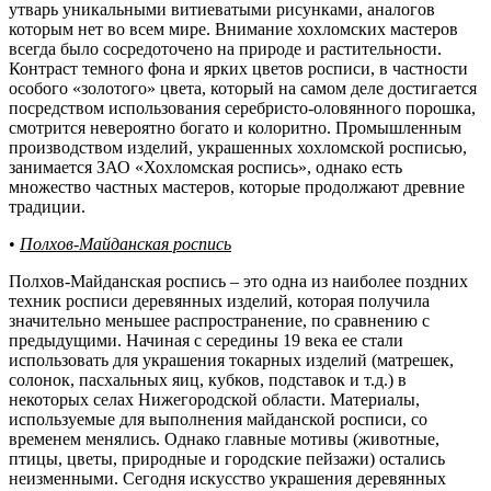
утварь уникальными витиеватыми рисунками, аналогов
которым нет во всем мире. Внимание хохломских мастеров
всегда было сосредоточено на природе и растительности.
Контраст темного фона и ярких цветов росписи, в частности
особого «золотого» цвета, который на самом деле достигается
посредством использования серебристо-оловянного порошка,
смотрится невероятно богато и колоритно. Промышленным
производством изделий, украшенных хохломской росписью,
занимается ЗАО «Хохломская роспись», однако есть
множество частных мастеров, которые продолжают древние
традиции.
•
Полхов-Майданская роспись
Полхов-Майданская роспись – это одна из наиболее поздних
техник росписи деревянных изделий, которая получила
значительно меньшее распространение, по сравнению с
предыдущими. Начиная с середины 19 века ее стали
использовать для украшения токарных изделий (матрешек,
солонок, пасхальных яиц, кубков, подставок и т.д.) в
некоторых селах Нижегородской области. Материалы,
используемые для выполнения майданской росписи, со
временем менялись. Однако главные мотивы (животные,
птицы, цветы, природные и городские пейзажи) остались
неизменными. Сегодня искусство украшения деревянных