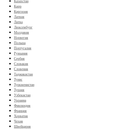
Казахстан
Кипр
Киргизия
Латвия
Литва
Люксембург
Молдавия
Норвегия
Польша
Португалия
Румыния
Сербия
Словакия
Словения
Таджикистан
Тунис
Туркменистан
Турция
Узбекистан
Украина
Финляндия
Франция
Хорватия
Чехия
Швейцария