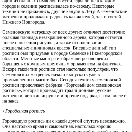
один из главных символов России, едва ли не в каждом
городе и селении расписывалась по-своему. Некоторые
техники не прижились, другие канули в Лету. А семеновские
матрешки продолжают радовать как жителей, так и гостей
Нижнего Новгорода.
Семеновскую матрешку от всех других отличает достаточно
большая площадь незакрашенного дерева, которая остается
после нанесения рисунка, а также использование
специальных анилиновых красок. Впервые данный тип
росписи был придуман в городе Семенове Нижегородской
области. Местные мастера изображали розовощеких
барышень с крупным цветочным орнаментом на фартуках.
Вскоре такой тип росписи стал настолько популярен, что
Семеновских матрешек начали выпускать уже в
промышленных масштабах. Сегодня технику семеновской
росписи продолжает фабрика «Торговый дом семеновская
роспись», которая производит традиционные русские
матрешки, детские игрушки и прочие подарки, в том числе и
на заказ.
•
Городецкая роспись
Городецкую роспись ни с какой другой спутать невозможно.
Она настолько яркая и самобытная, настолько хорошо
гармонирует с представлениями о широкой русской душе, что