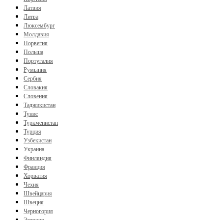
Латвия
Литва
Люксембург
Молдавия
Норвегия
Польша
Португалия
Румыния
Сербия
Словакия
Словения
Таджикистан
Тунис
Туркменистан
Турция
Узбекистан
Украина
Финляндия
Франция
Хорватия
Чехия
Швейцария
Швеция
Черногория