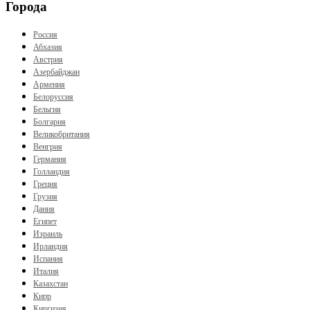
Города
Россия
Абхазия
Австрия
Азербайджан
Армения
Белоруссия
Бельгия
Болгария
Великобритания
Венгрия
Германия
Голландия
Греция
Грузия
Дания
Египет
Израиль
Ирландия
Испания
Италия
Казахстан
Кипр
Киргизия