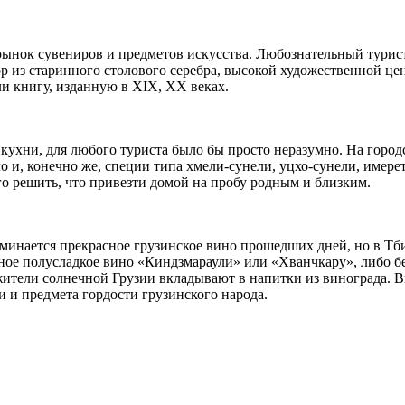
нок сувениров и предметов искусства. Любознательный турист 
из старинного столового серебра, высокой художественной цен
ли книгу, изданную в XIX, XX веках.
 кухни, для любого туриста было бы просто неразумно. На горо
ло и, конечно же, специи типа хмели-сунели, уцхо-сунели, имере
го решить, что привезти домой на пробу родным и близким.
минается прекрасное грузинское вино прошедших дней, но в Тби
ное полусладкое вино «Киндзмараули» или «Хванчкару», либо б
жители солнечной Грузии вкладывают в напитки из винограда. 
 и предмета гордости грузинского народа.