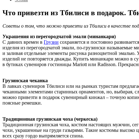
Эстония
Что привезти из Тбилиси в подарок. Тб
Советы о том, что можно привезти из Тбилиси в качестве под
Украшения из перегородчатой эмали (минанкари)
С давних времен в
Грузии
сохраняется и постоянно развиваетс
изделия из перегородчатой эмали, по-грузински называемые м
и заливая отдельные элементы рисунка разноцветной эмалью. У
изделий не повторяется дважды. Купить минанкари можно в су
в бутиках сувениров гостиницы Mariott или Radisson. Прекрасн
Грузинская чеканка
В лавках сувениров Тбилиси или на рынках туристам предлага
чеканными элементами старинных орнаментов, но, выбирая, сле
можно привезти в подарок сувенирный кинжал – точную копи
поясные ремешки.
Традиционная грузинская чоха (черкеска)
Традиционная грузинская чоха, костюм настоящих мужчин, сег
чохи, украшенные на груди газырями. Такие костюмы высоко цен
всех сразу гордо выпрямляется спина.