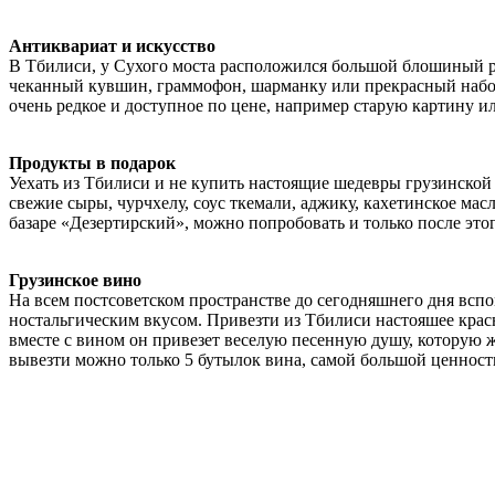
Антиквариат и искусство
В Тбилиси, у Сухого моста расположился большой блошиный ры
чеканный кувшин, граммофон, шарманку или прекрасный набор 
очень редкое и доступное по цене, например старую картину и
Продукты в подарок
Уехать из Тбилиси и не купить настоящие шедевры грузинской
свежие сыры, чурчхелу, соус ткемали, аджику, кахетинское мас
базаре «Дезертирский», можно попробовать и только после это
Грузинское вино
На всем постсоветском пространстве до сегодняшнего дня вспо
ностальгическим вкусом. Привезти из Тбилиси настояшее крас
вместе с вином он привезет веселую песенную душу, которую 
вывезти можно только 5 бутылок вина, самой большой ценности