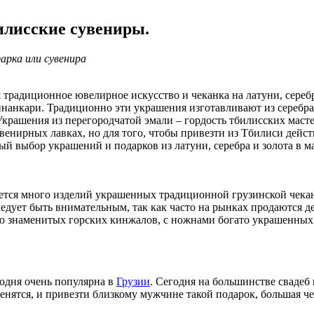
илисские сувениры.
арка или сувенира
я традиционное ювелирное искусство и чеканка на латуни, сереб
инанкари. Традиционно эти украшения изготавливают из серебра
крашения из перегородчатой эмали – гордость тбилисских мастер
венирных лавках, но для того, чтобы привезти из Тбилиси дейс
ый выбор украшений и подарков из латуни, серебра и золота в ма
ется много изделий украшенных традиционной грузинской чекан
дует быть внимательным, так как часто на рынках продаются дек
ю знаменитых горских кинжалов, с ножнами богато украшенны
одня очень популярна в
Грузии
. Сегодня на большинстве свадеб
ятся, и привезти близкому мужчине такой подарок, большая чест