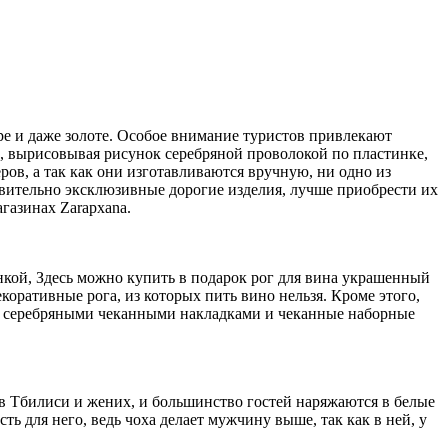
ре и даже золоте. Особое внимание туристов привлекают
, вырисовывая рисунок серебряной проволокой по пластинке,
ов, а так как они изготавливаются вручную, ни одно из
твительно эксклюзивные дорогие изделия, лучше приобрести их
газинах Zarapxana.
кой, Здесь можно купить в подарок рог для вина украшенный
оративные рога, из которых пить вино нельзя. Кроме этого,
х серебряными чеканными накладками и чеканные наборные
 в Тбилиси и жених, и большинство гостей наряжаются в белые
ь для него, ведь чоха делает мужчину выше, так как в ней, у