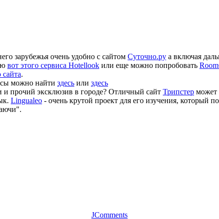
его зарубежья очень удобно с сайтом
Суточно.ру
а включая даль
ью
вот этого сервиса Hotellook
или еще можно попробовать
Room
о сайта
.
усы можно найти
здесь
или
здесь
и и прочий эксклюзив в городе? Отличный сайт
Трипстер
может 
ык.
Lingualeo
- очень крутой проект для его изучения, который п
аючи".
JComments