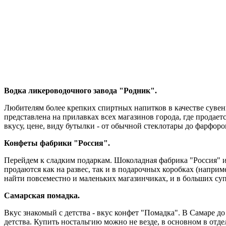
Водка ликероводочного завода "Родник".
Любителям более крепких спиртных напитков в качестве сувен
представлена на прилавках всех магазинов города, где продае
вкусу, цене, виду бутылки - от обычной стеклотары до фарфоро
Конфеты фабрики "Россия".
Перейдем к сладким подаркам. Шоколадная фабрика "Россия" и
продаются как на развес, так и в подарочных коробках (напри
найти повсеместно и маленьких магазинчиках, и в больших су
Самарская помадка.
Вкус знакомый с детства - вкус конфет "Помадка". В Самаре 
детства. Купить ностальгию можно не везде, в основном в отд