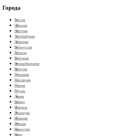
Города
Россия
Абхазия
Австрия
Азербайджан
Армения
Белоруссия
Бельгия
Болгария
Великобритания
Венгрия
Германия
Голландия
Греция
Грузия
Дания
Египет
Израиль
Ирландия
Испания
Италия
Казахстан
Кипр