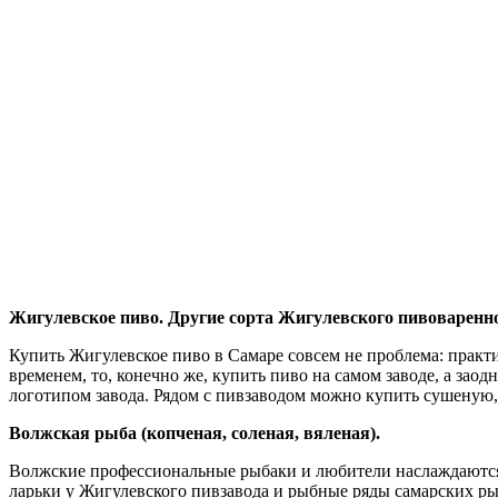
Жигулевское пиво. Другие сорта Жигулевского пивоваренно
Купить Жигулевское пиво в Самаре совсем не проблема: практи
временем, то, конечно же, купить пиво на самом заводе, а зао
логотипом завода. Рядом с пивзаводом можно купить сушеную,
Волжская рыба (копченая, соленая, вяленая).
Волжские профессиональные рыбаки и любители наслаждаются в
ларьки у Жигулевского пивзавода и рыбные ряды самарских ры