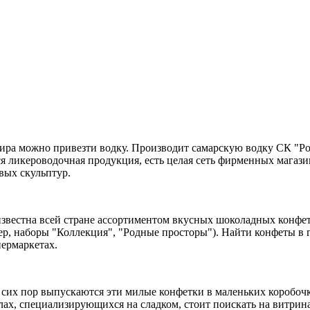
ира можно привезти водку. Производит самарскую водку СК "Род
тся ликероводочная продукция, есть целая сеть фирменных мага
вых скульптур.
звестна всей стране ассортиментом вкусных шоколадных конфет
мер, наборы "Коллекция", "Родные просторы"). Найти конфеты в 
пермаркетах.
до сих пор выпускаются эти милые конфетки в маленьких коробо
елах, специализирующихся на сладком, стоит поискать на витрин