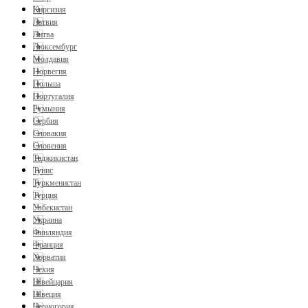
Киргизия
Латвия
Литва
Люксембург
Молдавия
Норвегия
Польша
Португалия
Румыния
Сербия
Словакия
Словения
Таджикистан
Тунис
Туркменистан
Турция
Узбекистан
Украина
Финляндия
Франция
Хорватия
Чехия
Швейцария
Швеция
Черногория