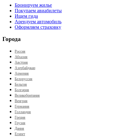
Бронируем жилье
Покупаем авиабилеты
Ищем гида
Арендуем автомобиль
Оформляем страховку
Города
Россия
Абхазия
Австрия
Азербайджан
Армения
Белоруссия
Бельгия
Болгария
Великобритания
Венгрия
Германия
Голландия
Греция
Грузия
Дания
Египет