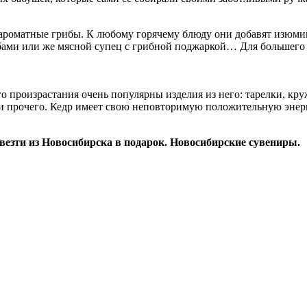
 ароматные грибы. К любому горячему блюду они добавят изюми
рибами или же мясной супец с грибной поджаркой… Для большег
о произрастания очень популярны изделия из него: тарелки, кру
ц и прочего. Кедр имеет свою неповторимую положительную энерг