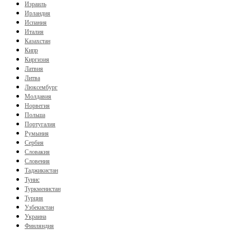
Израиль
Ирландия
Испания
Италия
Казахстан
Кипр
Киргизия
Латвия
Литва
Люксембург
Молдавия
Норвегия
Польша
Португалия
Румыния
Сербия
Словакия
Словения
Таджикистан
Тунис
Туркменистан
Турция
Узбекистан
Украина
Финляндия