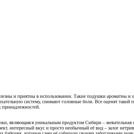
лезны и приятны в использовании. Такие подушки ароматны и о
хательную систему, снимают головные боли. Все оценят такой п
х принадлежностей.
инки, являющаяся уникальным продуктом Сибири – жевательная с
т, интересный вкус и просто необычный её вид – залог нетриви
ых бабушек, которые сами её собирали своими заботливыми ручк