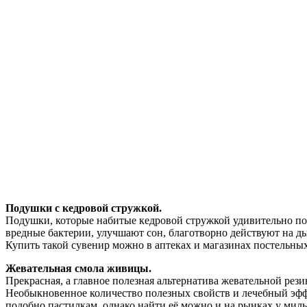
Подушки с кедровой стружкой.
Подушки, которые набитые кедровой стружкой удивительно по
вредные бактерии, улучшают сон, благотворно действуют на ды
Купить такой сувенир можно в аптеках и магазинах постельны
Жевательная смола живицы.
Прекрасная, а главное полезная альтернатива жевательной рез
Необыкновенное количество полезных свойств и лечебный эффек
подобно пастилкам, однако найти её можно и на рынках у мил