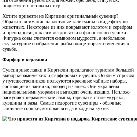
изготовления рукояток для ножей, брелоков, статуэток,
подвесок и настольных игр.
Хотите привезти из Киргизии оригинальный сувенир?
Обратите внимание на костяные талисманы в виде фигурок
животных. Некоторые из них покрывают золотом и серебром
и преподносят, как символ достатка и финансового успеха.
Фигурка совы считается символом мудрости, а небольшое
скульптурное изображение рыбы олицетворяет изменения в
судьбе.
Фарфор и керамика
Сувенирные лавки в Киргизии предлагают туристам большой
выбор керамических и фарфоровых изделий. Особым спросом
у путешественников пользуются красивые чайные наборы,
состоящие из чайника, блюдец и чашек. Они украшены
национальными узорами и выглядят очень изящно. Неплохо
раскупают керамические лампы, тарелки в стиле «курак»,
кувшины и вазы. Самые недорогие сувениры - обычные
глиняные горшки, которые всегда в ходу на кухне.