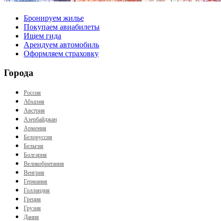
Бронируем жилье
Покупаем авиабилеты
Ищем гида
Арендуем автомобиль
Оформляем страховку
Города
Россия
Абхазия
Австрия
Азербайджан
Армения
Белоруссия
Бельгия
Болгария
Великобритания
Венгрия
Германия
Голландия
Греция
Грузия
Дания