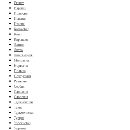
Египет
Израиль
Ирландия
Испания
Италия
Казахстан
Кипр
Киргизия
Латвия
Литва
Люксембург
Молдавия
Норвегия
Польша
Португалия
Румыния
Сербия
Словакия
Словения
Таджикистан
Тунис
Туркменистан
Турция
Узбекистан
Украина