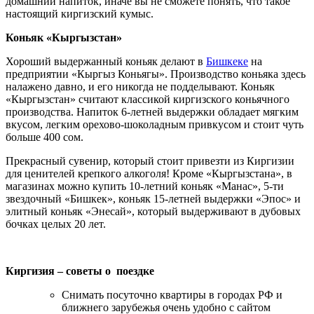
домашний напиток, иначе вы не сможете понять, что такое
настоящий киргизский кумыс.
Коньяк «Кыргызстан»
Хороший выдержанный коньяк делают в
Бишкеке
на
предприятии «Кыргыз Коньягы». Производство коньяка здесь
налажено давно, и его никогда не подделывают. Коньяк
«Кыргызстан» считают классикой киргизского коньячного
производства. Напиток 6-летней выдержки обладает мягким
вкусом, легким орехово-шоколадным привкусом и стоит чуть
больше 400 сом.
Прекрасный сувенир, который стоит привезти из Киргизии
для ценителей крепкого алкоголя! Кроме «Кыргызстана», в
магазинах можно купить 10-летний коньяк «Манас», 5-ти
звездочный «Бишкек», коньяк 15-летней выдержки «Эпос» и
элитный коньяк «Энесай», который выдерживают в дубовых
бочках целых 20 лет.
Киргизия – советы о поездке
Снимать посуточно квартиры в городах РФ и
ближнего зарубежья очень удобно с сайтом