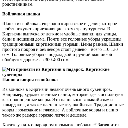
родственникам.
Войлочная шапка
Шапка из войлока - еще одно киргизское изделие, которое
любят покупать приезжающие в эту страну туристы. В
Киргизии выпускают легкие и удобные шапки для улицы,
бани и ношения дома. Почти все головные уборы украшены
традиционными киргизскими узорами. Цены разные. Шапки
простого покроя и без декора стоят дешево – всего 110-130
сом. Головные уборы с подкладкой и ручной вышивкой
обойдутся дороже - в 300-400 сом.
Панно и ковры из войлока
Из войлока в Киргизии делают очень много сувениров.
Например, художественные панно, которые здесь используют
как полноценные ковры. Это напольные «алакийизы» и
«шырдаки», а также настенные «тушкийизы». Традиционные
ковры громоздкие и тяжелые. А войлочные ковры и панно
такого же размера гораздо легче и дешевле.
Хотите узнать о народном промысле побольше? Загляните в