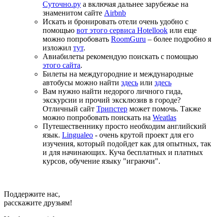
Суточно.ру
а включая дальнее зарубежье на
знаменитом сайте
Airbnb
Искать и бронировать отели очень удобно с
помощью
вот этого сервиса Hotellook
или еще
можно попробовать
RoomGuru
– более подробно я
изложил
тут
.
Авиабилеты рекомендую поискать с помощью
этого сайта
.
Билеты на междугородние и международные
автобусы можно найти
здесь
или
здесь
Вам нужно найти недорого личного гида,
экскурсии и прочий эксклюзив в городе?
Отличный сайт
Трипстер
может помочь. Также
можно попробовать поискать на
Weatlas
Путешественнику просто необходим английский
язык.
Lingualeo
- очень крутой проект для его
изучения, который подойдет как для опытных, так
и для начинающих. Куча бесплатных и платных
курсов, обучение языку "играючи".
Поддержите нас,
расскажите друзьям!