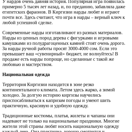
У нардов очень давняя история. Популярная игра появилась
примерно 5 тысяч лет назад, и, по преданию, забавляла даже
египетских фараонов. В Киргизии нарды любят и играют
почти все. Здесь считают, что игра в нарды – верный ключ к
любой успешной сделке.
Современные нарды изготавливают из разных материалов.
Нарды из ценных пород дерева с фигурками и игровыми
камушками из полудрагоценных камней стоят очень дорого.
За нарды ручной работы просят 3000-4000 сом. Если это
превышает ваш «сувенирный» бюджет, не волнуйтесь! В
продаже есть нарды попроще, но сделанные с такой же
любовью и мастерством.
Национальная одежда
Территория Киргизии находится в зоне резко
континентального климата. Летом здесь жарко, а зимой
холодно. За долгую историю киргизы научились
приспосабливаться к капризам погоды и умеют шить
практичную, красивую и удобную одежду.
Традиционные костюмы, платья, жилеты и чапаны они
надевают не только на национальные праздники. Многие
жители этой страны любят носить национальную одежду
каждый день. Она практична, хорошо смотрится и