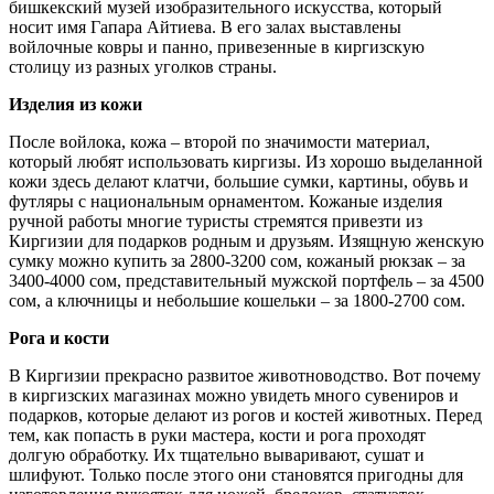
бишкекский музей изобразительного искусства, который
носит имя Гапара Айтиева. В его залах выставлены
войлочные ковры и панно, привезенные в киргизскую
столицу из разных уголков страны.
Изделия из кожи
После войлока, кожа – второй по значимости материал,
который любят использовать киргизы. Из хорошо выделанной
кожи здесь делают клатчи, большие сумки, картины, обувь и
футляры с национальным орнаментом. Кожаные изделия
ручной работы многие туристы стремятся привезти из
Киргизии для подарков родным и друзьям. Изящную женскую
сумку можно купить за 2800-3200 сом, кожаный рюкзак – за
3400-4000 сом, представительный мужской портфель – за 4500
сом, а ключницы и небольшие кошельки – за 1800-2700 сом.
Рога и кости
В Киргизии прекрасно развитое животноводство. Вот почему
в киргизских магазинах можно увидеть много сувениров и
подарков, которые делают из рогов и костей животных. Перед
тем, как попасть в руки мастера, кости и рога проходят
долгую обработку. Их тщательно вываривают, сушат и
шлифуют. Только после этого они становятся пригодны для