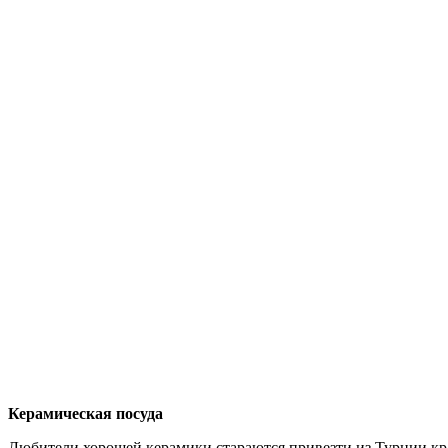
Керамическая посуда
Любители хорошей керамики стараются привезти из Турции кра