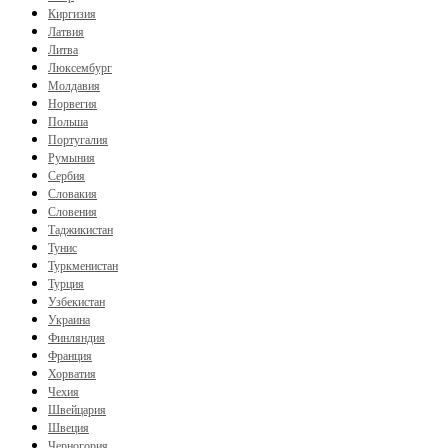
Киргизия
Латвия
Литва
Люксембург
Молдавия
Норвегия
Польша
Португалия
Румыния
Сербия
Словакия
Словения
Таджикистан
Тунис
Туркменистан
Турция
Узбекистан
Украина
Финляндия
Франция
Хорватия
Чехия
Швейцария
Швеция
Черногория