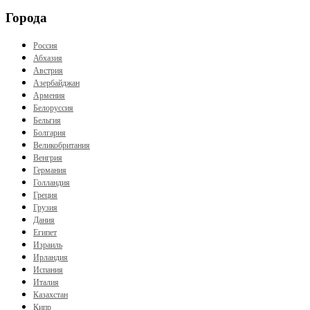
Города
Россия
Абхазия
Австрия
Азербайджан
Армения
Белоруссия
Бельгия
Болгария
Великобритания
Венгрия
Германия
Голландия
Греция
Грузия
Дания
Египет
Израиль
Ирландия
Испания
Италия
Казахстан
Кипр