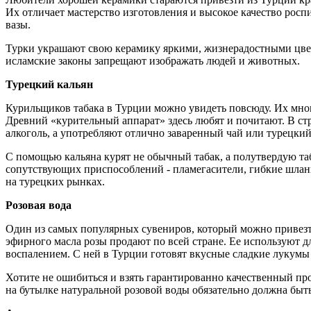
Их отличает мастерство изготовления и высокое качество рос
вазы.
Турки украшают свою керамику яркими, жизнерадостными цвет
исламские законы запрещают изображать людей и животных.
Турецкий кальян
Курильщиков табака в Турции можно увидеть повсюду. Их мно
Древний «курительный аппарат» здесь любят и почитают. В стра
алкоголь, а употребляют отлично заваренный чай или турецкий
С помощью кальяна курят не обычный табак, а полутвердую та
сопутствующих приспособлений - пламегасители, гибкие шлан
на турецких рынках.
Розовая вода
Один из самых популярных сувениров, который можно привезти
эфирного масла розы продают по всей стране. Ее используют дл
воспалением. С ней в Турции готовят вкусные сладкие лукумы
Хотите не ошибиться и взять гарантированно качественный про
на бутылке натуральной розовой воды обязательно должна быть 