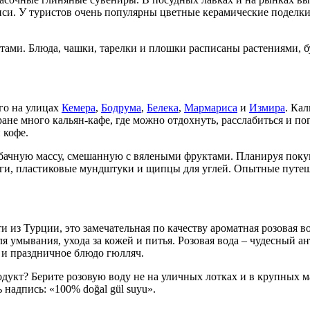
писи. У туристов очень популярны цветные керамические поделки
ами. Блюда, чашки, тарелки и плошки расписаны растениями, б
го на улицах
Кемера
,
Бодрума
,
Белека
,
Мармариса
и
Измира
. Ка
не много кальян-кафе, где можно отдохнуть, расслабиться и пог
 кофе.
бачную массу, смешанную с вялеными фруктами. Планируя покуп
ги, пластиковые мундштуки и щипцы для углей. Опытные путеше
 из Турции, это замечательная по качеству ароматная розовая 
я умывания, ухода за кожей и питья. Розовая вода – чудесный а
 и праздничное блюдо гюлляч.
дукт? Берите розовую воду не на уличных лотках и в крупных маг
надпись: «100% doğal gül suyu».